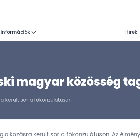
 információk
Hírek
ski magyar közösség tag
a került sor a főkonzulátuson.
oglalkozásra került sor a főkonzulátuson. Az élmén