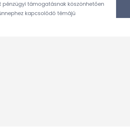
ert pénzügyi támogatásnak köszönhetően
 ünnephez kapcsolódó témájú