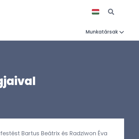
Munkatársak
jaival
yfestést Bartus Beátrix és Radziwon Éva