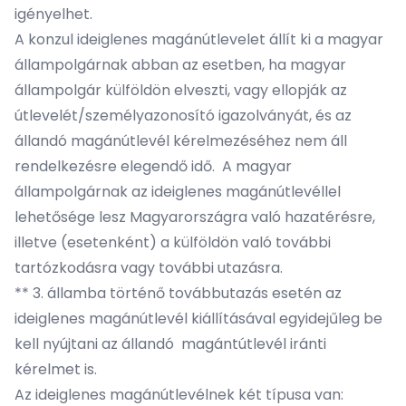
igényelhet.
A konzul ideiglenes magánútlevelet állít ki a magyar
állampolgárnak abban az esetben, ha magyar
állampolgár külföldön elveszti, vagy ellopják az
útlevelét/személyazonosító igazolványát, és az
állandó magánútlevél kérelmezéséhez nem áll
rendelkezésre elegendő idő. A magyar
állampolgárnak az ideiglenes magánútlevéllel
lehetősége lesz Magyarországra való hazatérésre,
illetve (esetenként) a külföldön való további
tartózkodásra vagy további utazásra.
** 3. államba történő továbbutazás esetén az
ideiglenes magánútlevél kiállításával egyidejűleg be
kell nyújtani az állandó magántútlevél iránti
kérelmet is.
Az ideiglenes magánútlevélnek két típusa van: