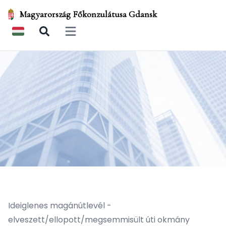
Magyarország Főkonzulátusa Gdansk
Open main menu
Ideiglenes magánútlevél -
elveszett/ellopott/megsemmisült úti okmány