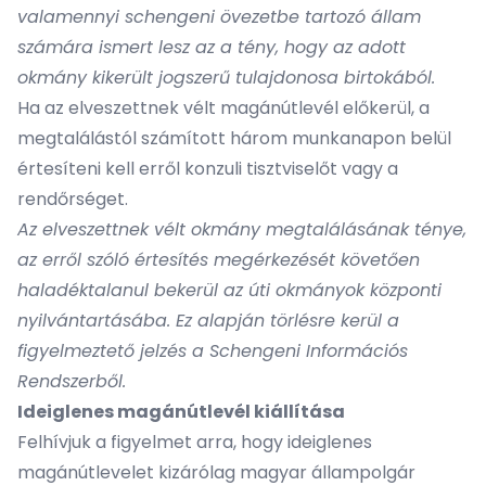
valamennyi schengeni övezetbe tartozó állam
számára ismert lesz az a tény, hogy az adott
okmány kikerült jogszerű tulajdonosa birtokából.
Ha az elveszettnek vélt magánútlevél előkerül, a
megtalálástól számított három munkanapon belül
értesíteni kell erről konzuli tisztviselőt vagy a
rendőrséget.
Az elveszettnek vélt okmány megtalálásának ténye,
az erről szóló értesítés megérkezését követően
haladéktalanul bekerül az úti okmányok központi
nyilvántartásába. Ez alapján törlésre kerül a
figyelmeztető jelzés a Schengeni Információs
Rendszerből.
Ideiglenes magánútlevél kiállítása
Felhívjuk a figyelmet arra, hogy ideiglenes
magánútlevelet kizárólag magyar állampolgár