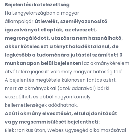
Bejelentési kötelezettség
Ha Lengyelországban a magyar
állampolgár
útlevelét, személyazonosító
igazolványát ellopták, az elveszett,
megrongálódott, utazásra nem használható,
akkor köteles ezt a tényt haladéktalanul, de
legkésőbb a tudomására jutástól számított 3
munkanapon belül bejelenteni
az okmánykérelem
átvételére jogosult valamely magyar hatóság felé.
A bejelentés megtétele különösen fontos azért,
mert az okmányokkal (azok adataival) bárki
visszaélhet, és ebből nagyon komoly
kellemetlenségek adódhatnak.
Az úti okmány elvesztését, eltulajdonítását
vagy megsemmisülését bejelentheti:
Elektronikus úton, Webes Ügysegéd alkalmazásával