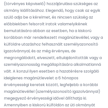
(törvényes képviselő) hozzájárulása szükséges az
okmány kiállításához. Elegendő, hogy csak az egyik
szülő adja be a kérelmet, és nincsen szükség az
előbbiekben felsorolt iratok valamelyikének
bemutatására abban az esetben, ha a kiskorú
korábban már rendelkezett magánútlevéllel, vagy a
külföldre utazáshoz felhasznált személyazonosító
igazolvánnyal, és az még érvényes, de
megrongálódott, elveszett, eltulajdonították vagy a
személyazonosság megállapítására alkalmatlanná
vált. A konzul ilyen esetben a hazatérésre szolgáló
ideiglenes magánútlevelet a 6 hónapos
érvényességi keretek között, legfeljebb a korábbi
magánútlevéllel (személyazonosító igazolvánnyal)
megegyező érvényességi idővel állíthatja ki.
Amennyiben a kiskorú külföldön az úti okmányát