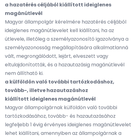
a hazatérés céljából kiállított ideiglenes
magánútlevél
Magyar állampolgár kérelmére hazatérés céljából
ideiglenes magánútlevelet kell kiállítani, ha az
útlevele, illetőleg a személyazonosító igazolványa a
személyazonosság megállapítására alkalmatlanná
vált, megrongálódott, lejárt, elveszett vagy
eltulajdonították, és a hazautazásig magánútlevél
nem állítható ki.
a külföldön való további tartózkodáshoz,
tovább-, illetve hazautazáshoz
kiállított
ideiglenes magánútlevél
Magyar állampolgárnak külföldön való további
tartózkodásához, tovább- és hazautazásához
legfeljebb 1 évig érvényes ideiglenes magánútlevelet
lehet kiállítani, amennyiben az állampolgárnak a