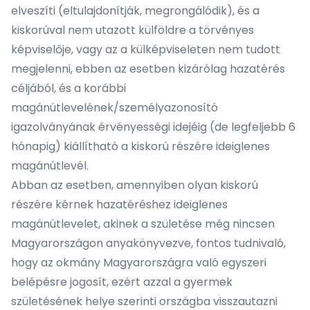
elveszíti (eltulajdonítják, megrongálódik), és a
kiskorúval nem utazott külföldre a törvényes
képviselője, vagy az a külképviseleten nem tudott
megjelenni, ebben az esetben kizárólag hazatérés
céljából, és a korábbi
magánútlevelének/személyazonosító
igazolványának érvényességi idejéig (de legfeljebb 6
hónapig) kiállítható a kiskorú részére ideiglenes
magánútlevél.
Abban az esetben, amennyiben olyan kiskorú
részére kérnek hazatéréshez ideiglenes
magánútlevelet, akinek a születése még nincsen
Magyarországon anyakönyvezve, fontos tudnivaló,
hogy az okmány Magyarországra való egyszeri
belépésre jogosít, ezért azzal a gyermek
születésének helye szerinti országba visszautazni