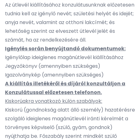
Az útlevél kiállításához konzulátusunknak előzetesen
tudnia kell az igénylő nevét; születési helyét és idejét;
anyja nevét, valamint az otthoni lakcímét; és
lehetőség szerint az elveszett útlevél jelét és
számát, ha az rendelkezésére áll.
Igénylés során benyújtandó dokumentumok:
Igénylőlap ideiglenes magánútlevél kiállításához
Jegyzőkönyv (amennyiben szükséges)
Igazolványkép (amennyiben szükséges)
A kiállítás illetékéről és díjáról konzultáljon a
Konzulátussal előzetesen telefonon.
Kiskorúakra vonatkozó külön szabályok:
Kiskorú (gondnokság alatt álló személy) hazatérésre
szolgáló ideiglenes magánútlevél iránti kérelmét a
törvényes képviselő (szülő, gyám, gondnok)
nyújthatja be. Főszabály szerint mindkét szülő