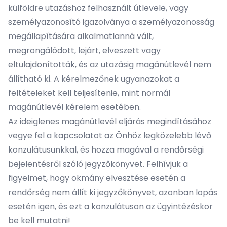
külföldre utazáshoz felhasznált útlevele, vagy
személyazonosító igazolványa a személyazonosság
megállapítására alkalmatlanná vált,
megrongálódott, lejárt, elveszett vagy
eltulajdonították, és az utazásig magánútlevél nem
állítható ki. A kérelmezőnek ugyanazokat a
feltételeket kell teljesítenie, mint normál
magánútlevél kérelem esetében.
Az ideiglenes magánútlevél eljárás megindításához
vegye fel a kapcsolatot az Önhöz legközelebb lévő
konzulátusunkkal, és hozza magával a rendőrségi
bejelentésről szóló jegyzőkönyvet. Felhívjuk a
figyelmet, hogy okmány elvesztése esetén a
rendőrség nem állít ki jegyzőkönyvet, azonban lopás
esetén igen, és ezt a konzulátuson az ügyintézéskor
be kell mutatni!