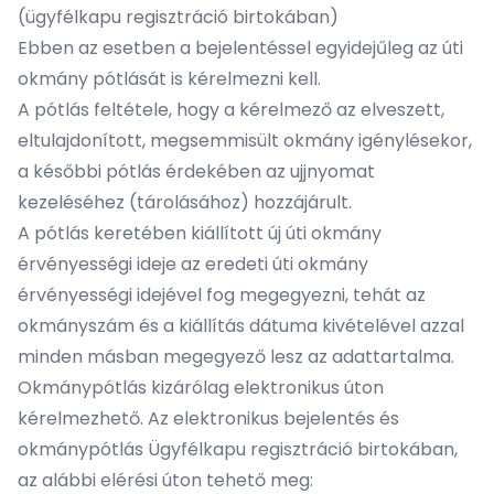
(ügyfélkapu regisztráció birtokában)
Ebben az esetben a bejelentéssel egyidejűleg az úti
okmány pótlását is kérelmezni kell.
A pótlás feltétele, hogy a kérelmező az elveszett,
eltulajdonított, megsemmisült okmány igénylésekor,
a későbbi pótlás érdekében az ujjnyomat
kezeléséhez (tárolásához) hozzájárult.
A pótlás keretében kiállított új úti okmány
érvényességi ideje az eredeti úti okmány
érvényességi idejével fog megegyezni, tehát az
okmányszám és a kiállítás dátuma kivételével azzal
minden másban megegyező lesz az adattartalma.
Okmánypótlás kizárólag elektronikus úton
kérelmezhető. Az elektronikus bejelentés és
okmánypótlás Ügyfélkapu regisztráció birtokában,
az alábbi elérési úton tehető meg: