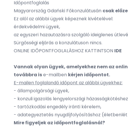
Időpontfoglalás
Magyarország Gdański Főkonzulátusán
csak előze
Ez alól az alábbi ügyek képeznek kivételével:
érdekvédelmi ügyek,
az egyszeri hazautazásra szolgáló ideiglenes útlevé
Sürgősségi eljárás a konzulátuson nincs.
ONLINE IDŐPONTFOGLALÁSHOZ KATTINTSON
IDE
Vannak olyan ügyek, amelyekhez nem az online 
továbbra is
e-mailben
kérjen időpontot.
E-mailen foglalandó időpont az alábbi ügyekhez:
- állampolgársági ügyek,
- konzuli igazolás lengyelországi házasságkötéshez
- tartózkodási engedély iránti kérelem,
- adategyeztetés nyugdíjfolyósításhoz (életbenlét 
Mire figyeljek az időpontfoglalásnál?