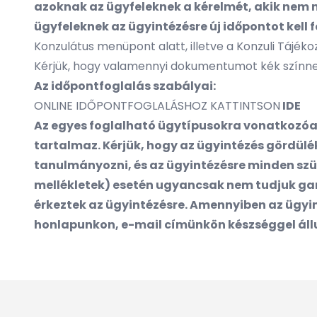
azoknak az ügyfeleknek a kérelmét, akik nem m
ügyfeleknek az ügyintézésre új időpontot kell 
Konzulátus menüpont alatt, illetve a
Konzuli Tájéko
Kérjük, hogy valamennyi dokumentumot kék színnel f
Az időpontfoglalás szabályai:
ONLINE IDŐPONTFOGLALÁSHOZ KATTINTSON
IDE
Az egyes foglalható ügytípusokra vonatkozóan
tartalmaz. Kérjük, hogy az ügyintézés gördül
tanulmányozni, és az ügyintézésre minden sz
mellékletek) esetén ugyancsak nem tudjuk garan
érkeztek az ügyintézésre. Amennyiben az ügyint
honlapunkon,
e-mail címünkön
készséggel áll