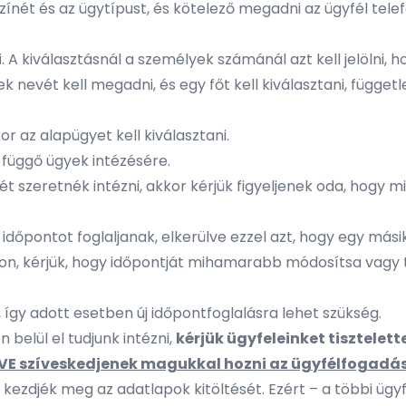
lyszínét és az ügytípust, és kötelező megadni az ügyfél t
i
. A kiválasztásnál a személyek számánál azt kell jelölni, 
 nevét kell megadni, és egy főt kell kiválasztani, függetl
r az alapügyet kell kiválasztani.
 függő ügyek intézésére.
 szeretnék intézni, akkor kérjük figyeljenek oda, hogy 
időpontot foglaljanak, elkerülve ezzel azt, hogy egy másik
, kérjük, hogy időpontját mihamarabb módosítsa vagy tö
 így adott esetben új időpontfoglalásra lehet szükség.
belül el tudjunk intézni,
kérjük ügyfeleinket tisztelet
 szíveskedjenek magukkal hozni az ügyfélfogadá
 kezdjék meg az adatlapok kitöltését. Ezért – a többi üg