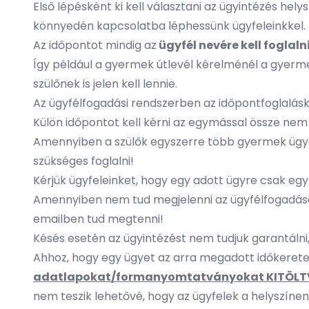
Első lépésként ki kell választani az ügyintézés he
könnyedén kapcsolatba léphessünk ügyfeleinkkel.
Az időpontot mindig az
ügyfél nevére kell foglaln
Így például a gyermek útlevél kérelménél a gyermek
szülőnek is jelen kell lennie.
Az ügyfélfogadási rendszerben az időpontfoglalásko
Külön időpontot kell kérni az egymással össze nem
Amennyiben a szülők egyszerre több gyermek ügyét
szükséges foglalni!
Kérjük ügyfeleinket, hogy egy adott ügyre csak egy 
Amennyiben nem tud megjelenni az ügyfélfogadáson
emailben tud megtenni!
Késés esetén az ügyintézést nem tudjuk garantálni,
Ahhoz, hogy egy ügyet az arra megadott időkereten 
adatlapokat/formanyomtatványokat KITÖLTVE
nem teszik lehetővé, hogy az ügyfelek a helyszínen