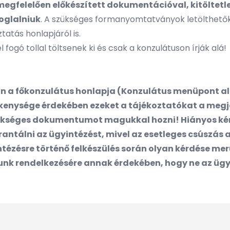
egfelelően előkészített dokumentációval, kitöltetle
foglalniuk
. A szükséges formanyomtatványok letölthetők
ztatás
honlapjáról is.
ogó tollal töltsenek ki és csak a konzulátuson írják alá!
 a főkonzulátus honlapja (Konzulátus menüpont ala
ékenysége érdekében ezeket a tájékoztatókat a megj
ükséges dokumentumot magukkal hozni! Hiányos kérel
tálni az ügyintézést, mivel az esetleges csúszás azo
ézésre történő felkészülés során olyan kérdése merül
unk rendelkezésére annak érdekében, hogy ne az ügy