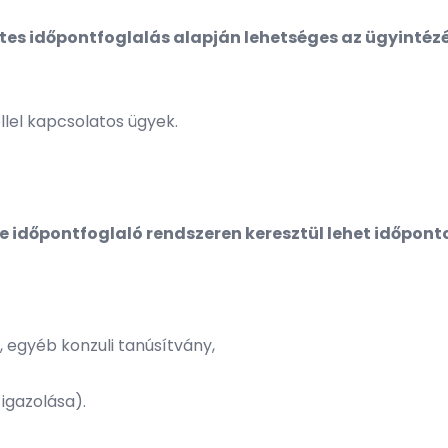
tes időpontfoglalás alapján lehetséges az ügyintéz
llel kapcsolatos ügyek.
időpontfoglaló rendszeren keresztül lehet időponto
, egyéb konzuli tanúsítvány,
igazolása).