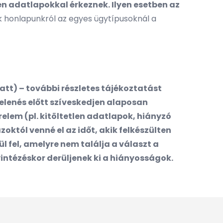
n adatlapokkal érkeznek. Ilyen esetben az
 honlapunkról az egyes ügytípusoknál a
tt) – további részletes tájékoztatást
elenés előtt szíveskedjen alaposan
em (pl. kitöltetlen adatlapok, hiányzó
któl venné el az időt, akik felkészülten
 fel, amelyre nem találja a választ a
intézéskor derüljenek ki a hiányosságok.