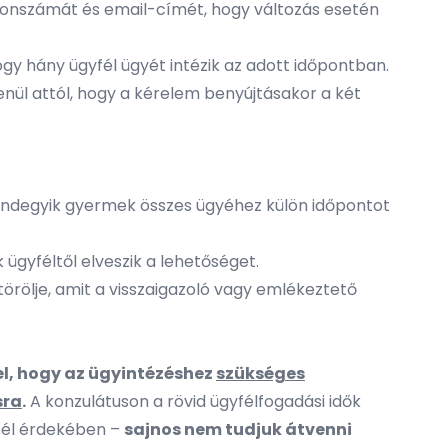
elefonszámát és email-címét, hogy változás esetén
hogy hány ügyfél ügyét intézik az adott időpontban.
enül attól, hogy a kérelem benyújtásakor a két
mindegyik gyermek összes ügyéhez külön időpontot
 ügyféltől elveszik a lehetőséget.
rölje, amit a visszaigazoló vagy emlékeztető
tel, hogy az ügyintézéshez
szükséges
sra
.
A konzulátuson a rövid ügyfélfogadási idők
yfél érdekében –
sajnos nem tudjuk átvenni