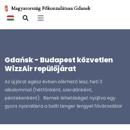
Magyarország Főkonzulátusa Gdansk
Open main menu
Gdańsk - Budapest közvetlen
WizzAir repülőjárat
Az új járat egész évben elérhető lesz, heti 3
alkalommal (hétfőnként, szerdánként,
péntekenként) Remek lehetőséget nyújtva egy
gyors nyaralásra a balti tenger lengyel fővárosába!