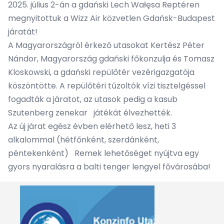
2025. július 2-án a gdański Lech Wałęsa Reptéren
megnyitottuk a Wizz Air közvetlen Gdańsk-Budapest
járatát!
A Magyarországról érkező utasokat Kertész Péter
Nándor, Magyarország gdański főkonzulja és Tomasz
Kloskowski, a gdański repülőtér vezérigazgatója
köszöntötte. A repülőtéri tűzoltók vízi tisztelgéssel
fogadták a járatot, az utasok pedig a kasub
Szutenberg zenekar játékát élvezhették.
Az új járat egész évben elérhető lesz, heti 3
alkalommal (hétfőnként, szerdánként,
péntekenként) Remek lehetőséget nyújtva egy
gyors nyaralásra a balti tenger lengyel fővárosába!