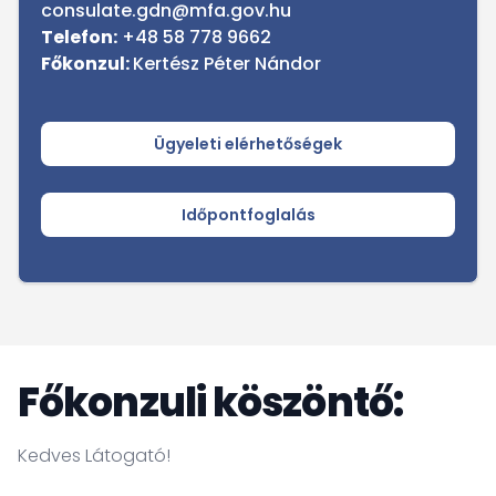
consulate.gdn@mfa.gov.hu
Telefon:
+48 58 778 9662
Főkonzul:
Kertész Péter Nándor
Ügyeleti elérhetőségek
Időpontfoglalás
Főkonzuli köszöntő:
Kedves Látogató!