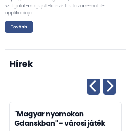
szolgalat-megujult-konzinfoutazom-mobil-
applikacioja
Tovább
Hírek
"Magyar nyomokon
Gdanskban" - városi játék