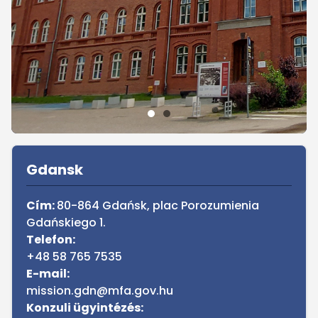
Sidebar
Gdansk
Cím:
80-864 Gdańsk,
plac Porozumienia
Gdańskiego 1.
Telefon:
+48 58 765 7535
E-mail:
mission.gdn@mfa.gov.hu
Konzuli ügyintézés: