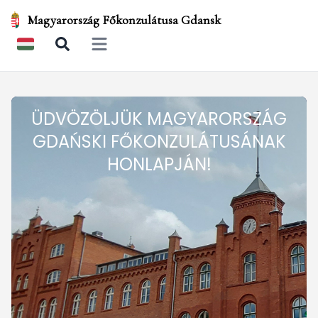
Magyarország Főkonzulátusa Gdansk
Open main menu
ÜDVÖZÖLJÜK MAGYARORSZÁG
GDAŃSKI FŐKONZULÁTUSÁNAK
HONLAPJÁN!