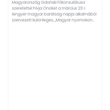
Magyarország Gdański Főkonzulátusa
szeretettel hívja Önöket a március 23-i
lengyel-magyar barátság napja alkalmából
szervezett különleges, „Magyar nyomokon
Gdańskban” elnevezésű városi játékra!