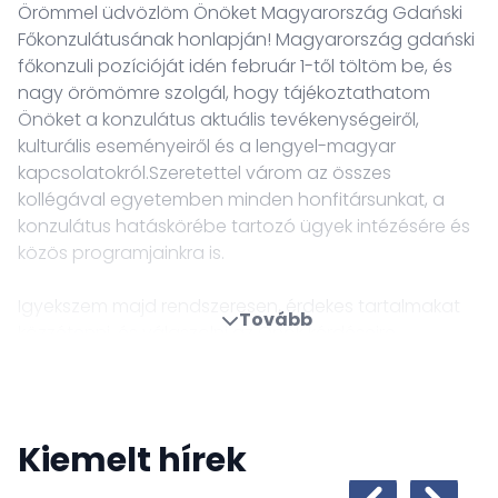
Örömmel üdvözlöm Önöket Magyarország Gdański
Főkonzulátusának honlapján! Magyarország gdański
főkonzuli pozícióját idén február 1-től töltöm be, és
nagy örömömre szolgál, hogy tájékoztathatom
Önöket a konzulátus aktuális tevékenységeiről,
kulturális eseményeiről és a lengyel-magyar
kapcsolatokról.Szeretettel várom az összes
kollégával egyetemben minden honfitársunkat, a
konzulátus hatáskörébe tartozó ügyek intézésére és
közös programjainkra is.
Igyekszem majd rendszeresen, érdekes tartalmakat
Tovább
közzétenni, és válaszolni az Önök kérdéseire,
észrevételeire is.
Szíves figyelmükbe ajánljuk továbbá Facebook
oldalunkat, ahol külképviseletünk tevékenységét
Kiemelt hírek
követhetik nyomon.