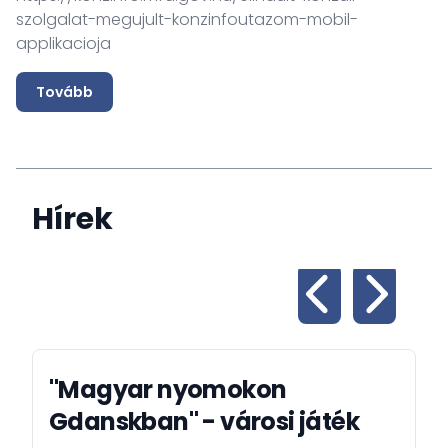
szolgalat-megujult-konzinfoutazom-mobil-
applikacioja
Tovább
Hírek
"Magyar nyomokon
Gdanskban" - városi játék