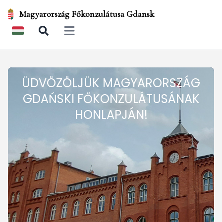
Magyarország Főkonzulátusa Gdansk
Open main menu
ÜDVÖZÖLJÜK MAGYARORSZÁG
GDAŃSKI FŐKONZULÁTUSÁNAK
HONLAPJÁN!