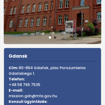
Sidebar
Gdansk
Cím:
80-864 Gdańsk,
plac Porozumienia
Gdańskiego 1.
Telefon:
+48 58 765 7535
E-mail:
mission.gdn@mfa.gov.hu
Konzuli ügyintézés: