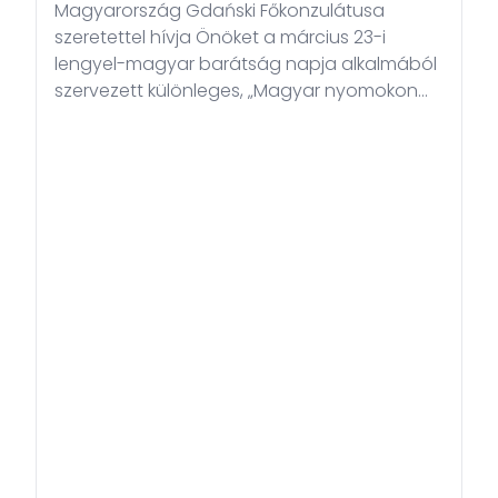
Magyarország Gdański Főkonzulátusa
szeretettel hívja Önöket a március 23-i
lengyel-magyar barátság napja alkalmából
szervezett különleges, „Magyar nyomokon
Gdańskban” elnevezésű városi játékra!