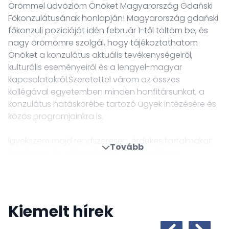
Örömmel üdvözlöm Önöket Magyarország Gdański
Főkonzulátusának honlapján! Magyarország gdański
főkonzuli pozícióját idén február 1-től töltöm be, és
nagy örömömre szolgál, hogy tájékoztathatom
Önöket a konzulátus aktuális tevékenységeiről,
kulturális eseményeiről és a lengyel-magyar
kapcsolatokról.Szeretettel várom az összes
kollégával egyetemben minden honfitársunkat, a
konzulátus hatáskörébe tartozó ügyek intézésére és
közös programjainkra is.
Igyekszem majd rendszeresen, érdekes tartalmakat
Tovább
közzétenni, és válaszolni az Önök kérdéseire,
észrevételeire is.
Szíves figyelmükbe ajánljuk továbbá Facebook
oldalunkat, ahol külképviseletünk tevékenységét
Kiemelt hírek
követhetik nyomon.