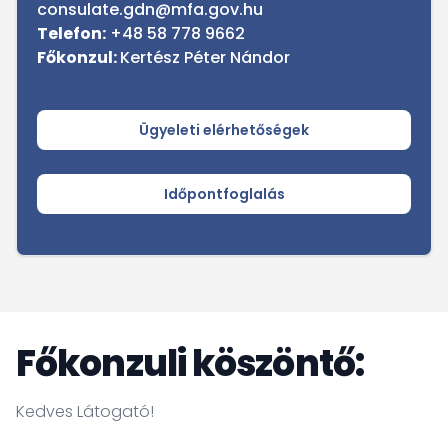
consulate.gdn@mfa.gov.hu
Telefon:
+48 58 778 9662
Főkonzul:
Kertész Péter Nándor
Ügyeleti elérhetőségek
Időpontfoglalás
Főkonzuli köszöntő:
Kedves Látogató!